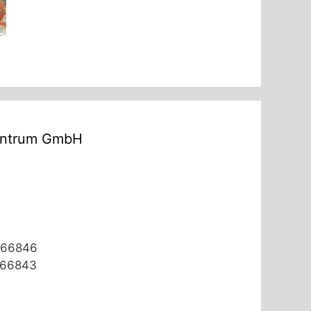
entrum GmbH
 866846
 866843