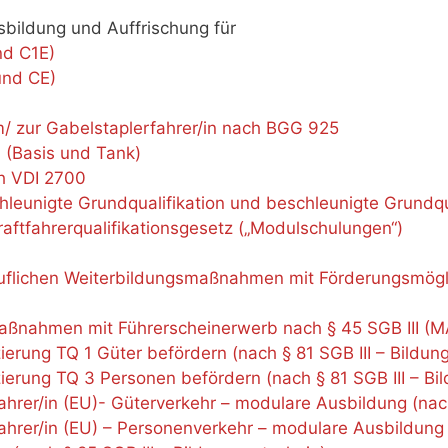
sbildung und Auffrischung für
nd C1E)
und CE)
/ zur Gabelstaplerfahrer/in nach BGG 925
 (Basis und Tank)
h VDI 2700
chleunigte Grundqualifikation und beschleunigte Grundqua
aftfahrerqualifikationsgesetz („Modulschulungen“)
ruflichen Weiterbildungsmaßnahmen mit Förderungsmögli
aßnahmen mit Führerscheinerwerb nach § 45 SGB III (M
izierung TQ 1 Güter befördern (nach § 81 SGB III – Bildu
fizierung TQ 3 Personen befördern (nach § 81 SGB III – B
er/in (EU)- Güterverkehr – modulare Ausbildung (nach 
er/in (EU) – Personenverkehr – modulare Ausbildung (n