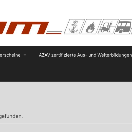
erscheine
AZAV zertifizierte Aus- und Weiterbildungen
tgefunden.