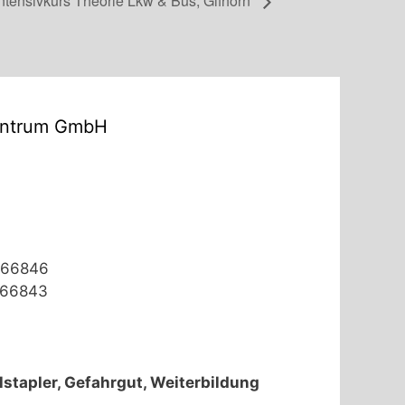
Intensivkurs Theorie Lkw & Bus, Gifhorn
entrum GmbH
 866846
 866843
lstapler, Gefahrgut, Weiterbildung