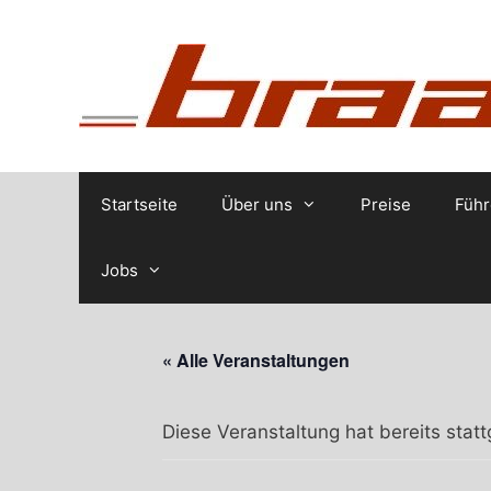
Zum
Inhalt
springen
Startseite
Über uns
Preise
Führ
Jobs
« Alle Veranstaltungen
Diese Veranstaltung hat bereits stat