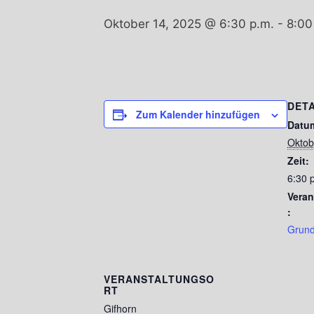
Oktober 14, 2025 @ 6:30 p.m.
-
8:00
DETA
Zum Kalender hinzufügen
Datu
Oktob
Zeit:
6:30 p
Veran
:
Grund
VERANSTALTUNGSO
RT
Gifhorn