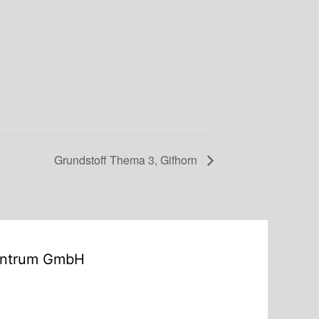
Grundstoff Thema 3, Gifhorn
entrum GmbH