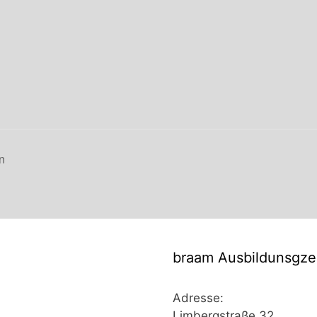
n
braam Ausbildunsgz
Adresse:
Limbergstraße 32